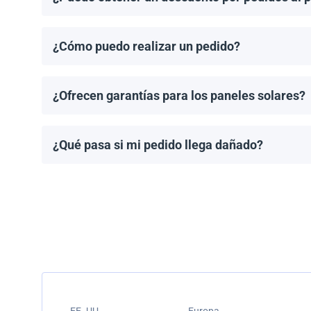
¡Sí! Ofrecemos descuentos para pedidos de 1MW o má
¿Cómo puedo realizar un pedido?
Puedes solicitar una cotización directamente a travé
¿Ofrecen garantías para los paneles solares?
Todos los paneles solares vienen con una garantía de
modelo.
¿Qué pasa si mi pedido llega dañado?
Empacamos todos los envíos cuidadosamente, pero si
resolver el problema.