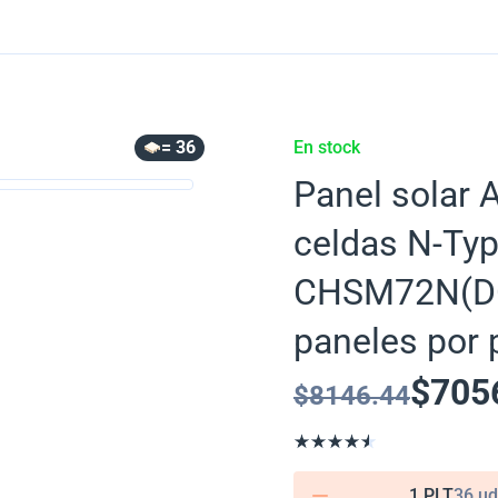
= 36
En stock
Panel solar 
celdas N-Typ
CHSM72N(DG)
paneles por 
$
705
$
8146.44
1 PLT
36 ud