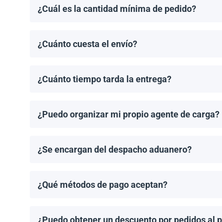
¿Cuál es la cantidad mínima de pedido?
El pedido mínimo de paneles solares es un palet. El 
¿Cuánto cuesta el envío?
Los costos de envío se calculan de manera individual
¿Cuánto tiempo tarda la entrega?
Los tiempos de entrega dependen del destino y del 
de entrega una vez que se haya realizado tu pedido.
¿Puedo organizar mi propio agente de carga?
¡Sí! Si tienes un agente de carga preferido, podemos
¿Se encargan del despacho aduanero?
No, proporcionamos los documentos de envío necesari
importación aplicable.
¿Qué métodos de pago aceptan?
Aceptamos transferencias bancarias y Zelle. El pago
¿Puedo obtener un descuento por pedidos al 