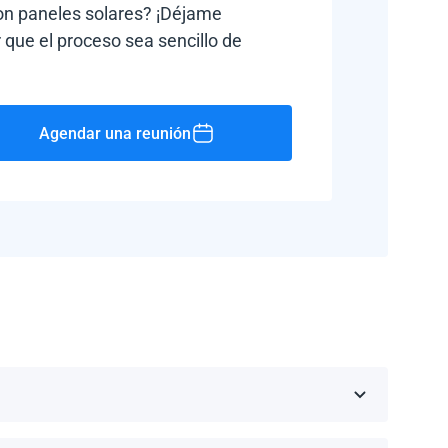
con paneles solares? ¡Déjame
 que el proceso sea sencillo de
Agendar una reunión
Rico, Jamaica, República Dominicana, Barbados y