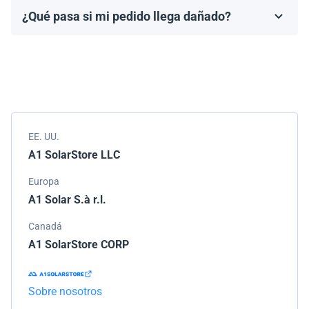
fabricante, que generalmente varía de 10 a 25 años.
¿Qué pasa si mi pedido llega dañado?
Los términos de la garantía dependen de la marca y el
Empacamos todos los envíos cuidadosamente, pero si
modelo.
tu pedido llega dañado, por favor infórmanos de
inmediato. Trabajaremos con la empresa de
transporte para resolver el problema.
EE. UU.
A1 SolarStore LLC
Europa
A1 Solar S.à r.l.
Canadá
A1 SolarStore CORP
Sobre nosotros