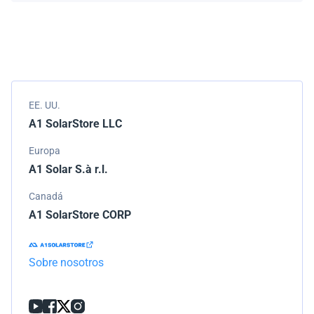
Empacamos todos los envíos cuidadosamente, pero si
modelo.
tu pedido llega dañado, por favor infórmanos de
inmediato. Trabajaremos con la empresa de
transporte para resolver el problema.
EE. UU.
A1 SolarStore LLC
Europa
A1 Solar S.à r.l.
Canadá
A1 SolarStore CORP
Sobre nosotros