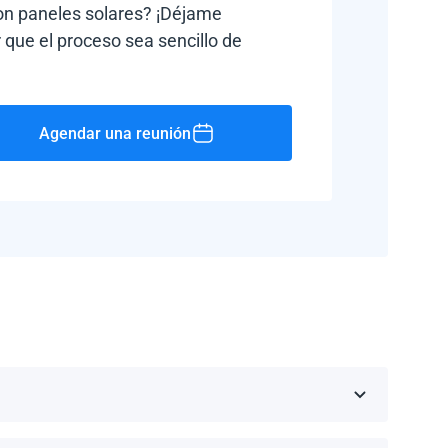
con paneles solares? ¡Déjame
 que el proceso sea sencillo de
Agendar una reunión
Rico, Jamaica, República Dominicana, Barbados y