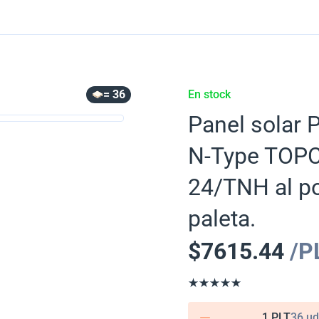
= 36
En stock
Panel solar 
N-Type TOPC
24/TNH al po
paleta.
$
7615.44
/P
1 PLT
36 ud