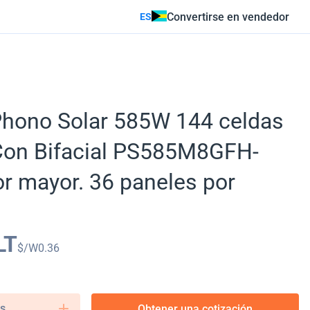
Convertirse en vendedor
ES
Phono Solar 585W 144 celdas
on Bifacial PS585M8GFH-
r mayor. 36 paneles por
LT
$/W
0.36
s.
Obtener una cotización