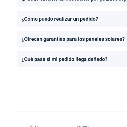
¡Sí! Ofrecemos descuentos para pedidos de 1MW o má
¿Cómo puedo realizar un pedido?
Puedes solicitar una cotización directamente a travé
¿Ofrecen garantías para los paneles solares?
Todos los paneles solares vienen con una garantía de
modelo.
¿Qué pasa si mi pedido llega dañado?
Empacamos todos los envíos cuidadosamente, pero si
resolver el problema.