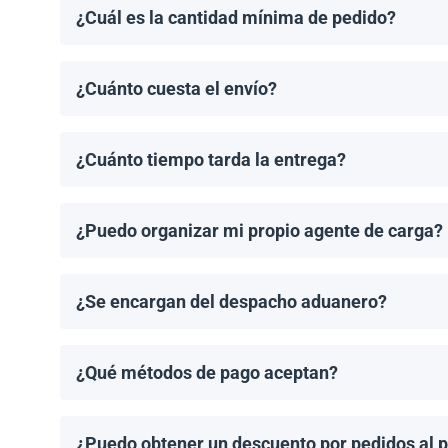
¿Cuál es la cantidad mínima de pedido?
El pedido mínimo de paneles solares es un palet. El 
¿Cuánto cuesta el envío?
Los costos de envío se calculan de manera individual
¿Cuánto tiempo tarda la entrega?
Los tiempos de entrega dependen del destino y del 
de entrega una vez que se haya realizado tu pedido.
¿Puedo organizar mi propio agente de carga?
¡Sí! Si tienes un agente de carga preferido, podemos
¿Se encargan del despacho aduanero?
No, proporcionamos los documentos de envío necesari
importación aplicable.
¿Qué métodos de pago aceptan?
Aceptamos transferencias bancarias y Zelle. El pago
¿Puedo obtener un descuento por pedidos al 