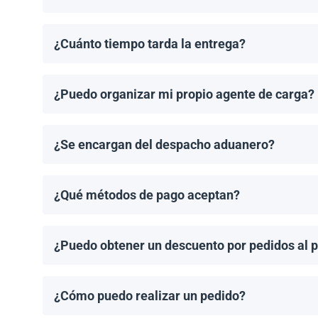
Los costos de envío se calculan de manera individual
¿Cuánto tiempo tarda la entrega?
Los tiempos de entrega dependen del destino y del 
de entrega una vez que se haya realizado tu pedido.
¿Puedo organizar mi propio agente de carga?
¡Sí! Si tienes un agente de carga preferido, podemos
¿Se encargan del despacho aduanero?
No, proporcionamos los documentos de envío necesari
importación aplicable.
¿Qué métodos de pago aceptan?
Aceptamos transferencias bancarias y Zelle. El pago
¿Puedo obtener un descuento por pedidos al 
¡Sí! Ofrecemos descuentos para pedidos de 1MW o má
¿Cómo puedo realizar un pedido?
Puedes solicitar una cotización directamente a travé