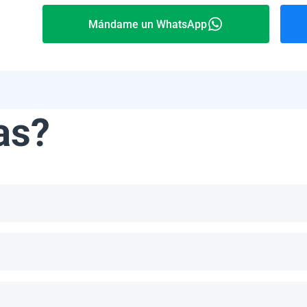
Mándame un WhatsApp
as?
ribe, incluyendo, pero no limitándonos a, las Bahamas, Puerto 
número de paneles por palet depende del modelo específico y del