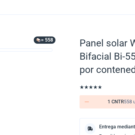
= 558
Panel solar
Bifacial Bi-
por contened
1 CNTR
558 
Entrega mediant