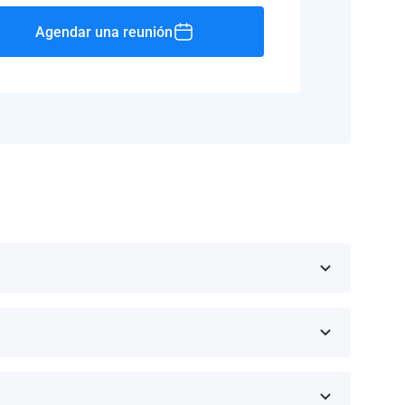
Agendar una reunión
Rico, Jamaica, República Dominicana, Barbados y
 fabricante.