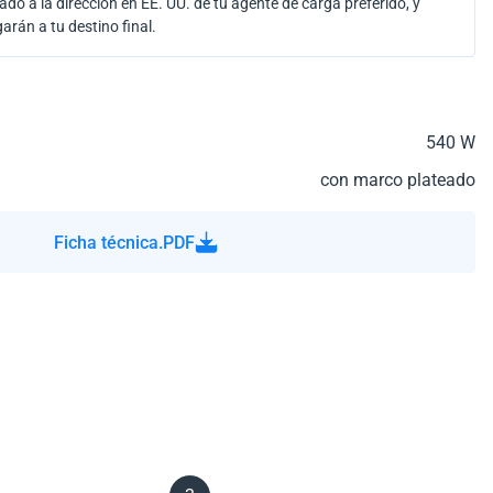
ado a la dirección en EE. UU. de tu agente de carga preferido, y
garán a tu destino final.
540 W
con marco plateado
Ficha técnica.PDF