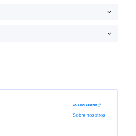
inos de la garantía dependen de la marca y el
Trabajaremos con la empresa de transporte para
Sobre nosotros