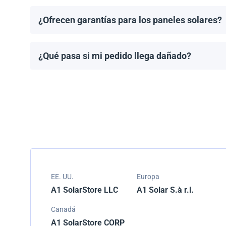
¿Ofrecen garantías para los paneles solares?
Todos los paneles solares vienen con una garantía de
modelo.
¿Qué pasa si mi pedido llega dañado?
Empacamos todos los envíos cuidadosamente, pero si
resolver el problema.
EE. UU.
Europa
A1 SolarStore LLC
A1 Solar S.à r.l.
Canadá
A1 SolarStore CORP