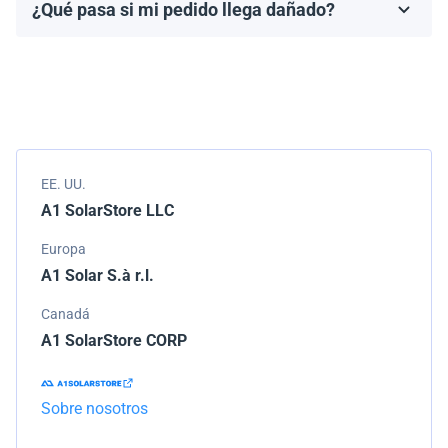
¿Qué pasa si mi pedido llega dañado?
Los términos de la garantía dependen de la marca y el
Empacamos todos los envíos cuidadosamente, pero si
modelo.
tu pedido llega dañado, por favor infórmanos de
inmediato. Trabajaremos con la empresa de
transporte para resolver el problema.
EE. UU.
A1 SolarStore LLC
Europa
A1 Solar S.à r.l.
Canadá
A1 SolarStore CORP
Sobre nosotros