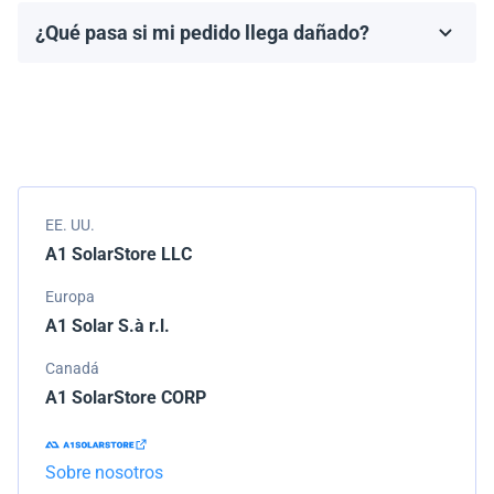
fabricante, que generalmente varía de 10 a 25 años.
¿Qué pasa si mi pedido llega dañado?
Los términos de la garantía dependen de la marca y el
Empacamos todos los envíos cuidadosamente, pero si
modelo.
tu pedido llega dañado, por favor infórmanos de
inmediato. Trabajaremos con la empresa de
transporte para resolver el problema.
EE. UU.
A1 SolarStore LLC
Europa
A1 Solar S.à r.l.
Canadá
A1 SolarStore CORP
Sobre nosotros