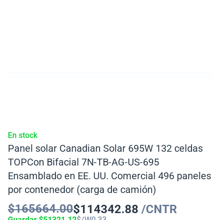
En stock
Panel solar Canadian Solar 695W 132 celdas
TOPCon Bifacial 7N-TB-AG-US-695
Ensamblado en EE. UU. Comercial 496 paneles
por contenedor (carga de camión)
$
165664.00
$
114342.88
/CNTR
Guardar
$
51321.12
$/W
0.33