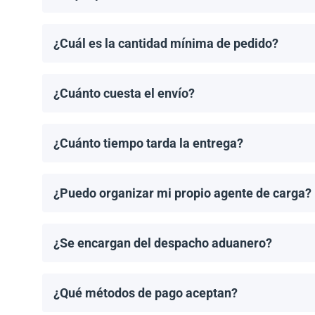
Realizamos envíos a la mayoría de los países del Ca
Haití.
¿Cuál es la cantidad mínima de pedido?
El pedido mínimo de paneles solares es un palet. El 
¿Cuánto cuesta el envío?
Los costos de envío se calculan de manera individual
¿Cuánto tiempo tarda la entrega?
Los tiempos de entrega dependen del destino y del 
de entrega una vez que se haya realizado tu pedido.
¿Puedo organizar mi propio agente de carga?
¡Sí! Si tienes un agente de carga preferido, podemos
¿Se encargan del despacho aduanero?
No, proporcionamos los documentos de envío necesari
importación aplicable.
¿Qué métodos de pago aceptan?
Aceptamos transferencias bancarias y Zelle. El pago