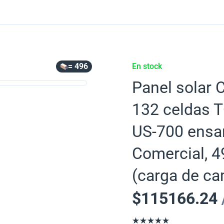
= 496
En stock
Panel solar 
132 celdas 
US-700 ensa
Comercial, 4
(carga de ca
$
115166.24