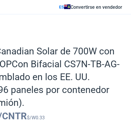
Convertirse en vendedor
ES
Canadian Solar de 700W con
TOPCon Bifacial CS7N-TB-AG-
mblado en los EE. UU.
96 paneles por contenedor
mión).
/CNTR
$/W
0.33