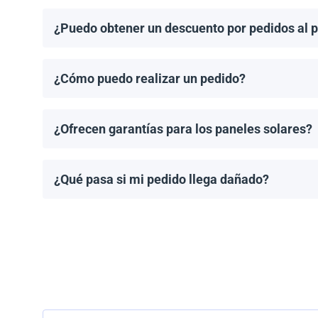
¿Puedo obtener un descuento por pedidos al 
¡Sí! Ofrecemos descuentos para pedidos de 1MW o má
¿Cómo puedo realizar un pedido?
Puedes solicitar una cotización directamente a travé
¿Ofrecen garantías para los paneles solares?
Todos los paneles solares vienen con una garantía de
modelo.
¿Qué pasa si mi pedido llega dañado?
Empacamos todos los envíos cuidadosamente, pero si
resolver el problema.