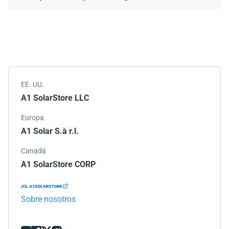
Empacamos todos los envíos cuidadosamente, pero si
modelo.
tu pedido llega dañado, por favor infórmanos de
inmediato. Trabajaremos con la empresa de
transporte para resolver el problema.
EE. UU.
A1 SolarStore LLC
Europa
A1 Solar S.à r.l.
Canadá
A1 SolarStore CORP
Sobre nosotros