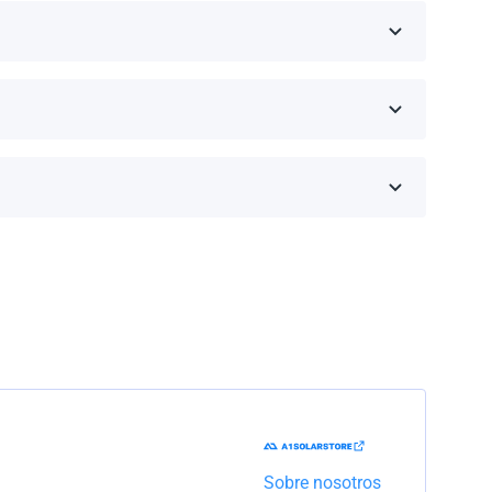
eseas comprar y haz clic en 'Obtener una cotización'.
inos de la garantía dependen de la marca y el
Trabajaremos con la empresa de transporte para
Sobre nosotros