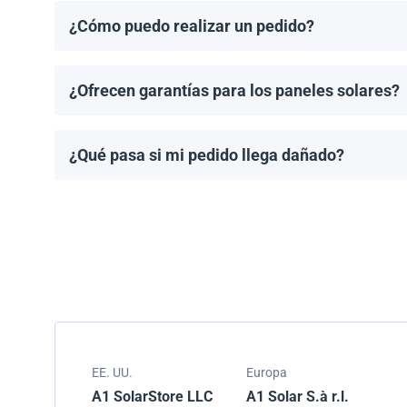
¿Cómo puedo realizar un pedido?
Puedes solicitar una cotización directamente a travé
¿Ofrecen garantías para los paneles solares?
Todos los paneles solares vienen con una garantía de
modelo.
¿Qué pasa si mi pedido llega dañado?
Empacamos todos los envíos cuidadosamente, pero si
resolver el problema.
EE. UU.
Europa
A1 SolarStore LLC
A1 Solar S.à r.l.