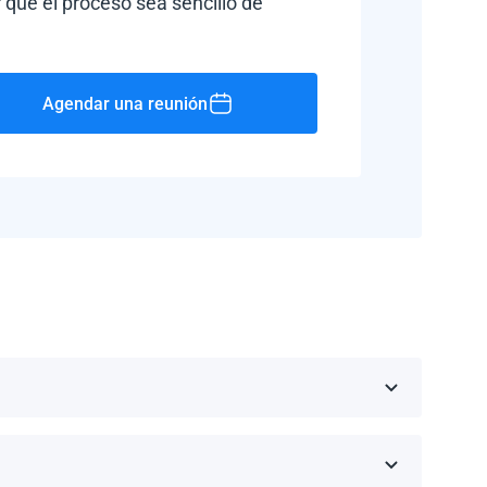
 que el proceso sea sencillo de
Agendar una reunión
Rico, Jamaica, República Dominicana, Barbados y