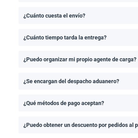
El pedido mínimo de paneles solares es un palet. El 
¿Cuánto cuesta el envío?
Los costos de envío se calculan de manera individual
¿Cuánto tiempo tarda la entrega?
Los tiempos de entrega dependen del destino y del 
de entrega una vez que se haya realizado tu pedido.
¿Puedo organizar mi propio agente de carga?
¡Sí! Si tienes un agente de carga preferido, podemos
¿Se encargan del despacho aduanero?
No, proporcionamos los documentos de envío necesari
importación aplicable.
¿Qué métodos de pago aceptan?
Aceptamos transferencias bancarias y Zelle. El pago
¿Puedo obtener un descuento por pedidos al 
¡Sí! Ofrecemos descuentos para pedidos de 1MW o má