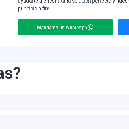
ayudarte a encontrar la solución perfecta y hacer
principio a fin!
Mándame un WhatsApp
as?
ribe, incluyendo, pero no limitándonos a, las Bahamas, Puerto 