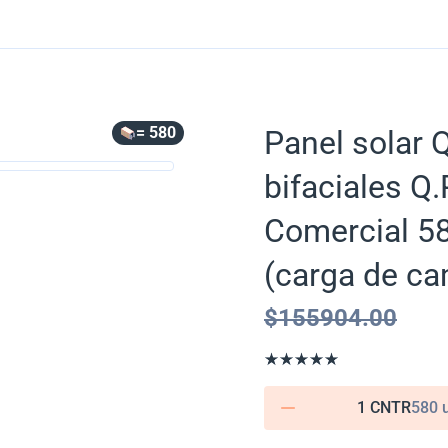
= 580
Panel solar
bifaciales 
Comercial 58
(carga de ca
$
155904.00
1 CNTR
580 