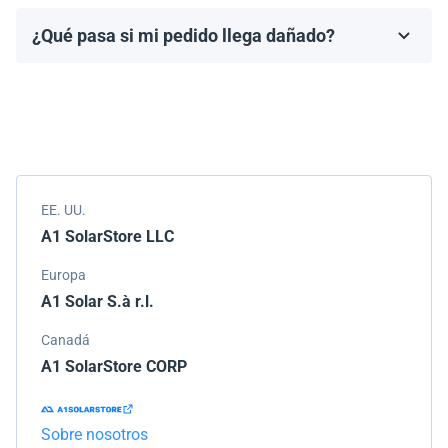
fabricante, que generalmente varía de 10 a 25 años.
¿Qué pasa si mi pedido llega dañado?
Los términos de la garantía dependen de la marca y el
Empacamos todos los envíos cuidadosamente, pero si
modelo.
tu pedido llega dañado, por favor infórmanos de
inmediato. Trabajaremos con la empresa de
transporte para resolver el problema.
EE. UU.
A1 SolarStore LLC
Europa
A1 Solar S.à r.l.
Canadá
A1 SolarStore CORP
Sobre nosotros