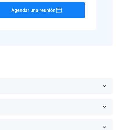
Agendar una reunión
Rico, Jamaica, República Dominicana, Barbados y
 fabricante.