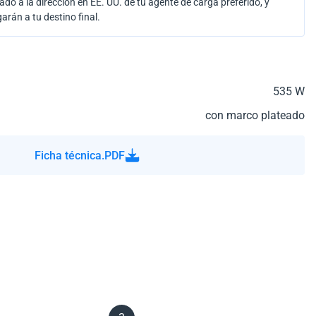
ado a la dirección en EE. UU. de tu agente de carga preferido, y
garán a tu destino final.
535 W
con marco plateado
Ficha técnica.PDF