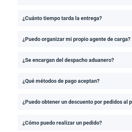
Los costos de envío se calculan de manera individual
¿Cuánto tiempo tarda la entrega?
Los tiempos de entrega dependen del destino y del 
de entrega una vez que se haya realizado tu pedido.
¿Puedo organizar mi propio agente de carga?
¡Sí! Si tienes un agente de carga preferido, podemos
¿Se encargan del despacho aduanero?
No, proporcionamos los documentos de envío necesari
importación aplicable.
¿Qué métodos de pago aceptan?
Aceptamos transferencias bancarias y Zelle. El pago
¿Puedo obtener un descuento por pedidos al 
¡Sí! Ofrecemos descuentos para pedidos de 1MW o má
¿Cómo puedo realizar un pedido?
Puedes solicitar una cotización directamente a travé