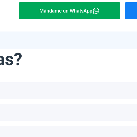
Mándame un WhatsApp
as?
ribe, incluyendo, pero no limitándonos a, las Bahamas, Puerto 
número de paneles por palet depende del modelo específico y del