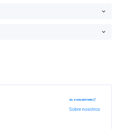
inos de la garantía dependen de la marca y el
Trabajaremos con la empresa de transporte para
Sobre nosotros