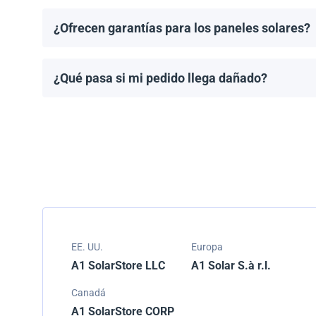
¿Ofrecen garantías para los paneles solares?
Todos los paneles solares vienen con una garantía de
modelo.
¿Qué pasa si mi pedido llega dañado?
Empacamos todos los envíos cuidadosamente, pero si
resolver el problema.
EE. UU.
Europa
A1 SolarStore LLC
A1 Solar S.à r.l.
Canadá
A1 SolarStore CORP