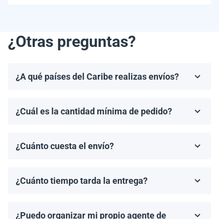
¿Otras preguntas?
¿A qué países del Caribe realizas envíos?
Realizamos envíos a la mayoría de los países del
Caribe, incluyendo, pero no limitándonos a, las
¿Cuál es la cantidad mínima de pedido?
Bahamas, Puerto Rico, Jamaica, República
El pedido mínimo de paneles solares es un palet. El
Dominicana, Barbados y Haití.
número de paneles por palet depende del modelo
¿Cuánto cuesta el envío?
específico y del fabricante.
Los costos de envío se calculan de manera individual
por nuestro gerente, según el destino, el tamaño del
¿Cuánto tiempo tarda la entrega?
pedido y el agente de carga elegido.
Los tiempos de entrega dependen del destino y del
método de envío. En promedio, los envíos tardan de 2
¿Puedo organizar mi propio agente de
a 4 semanas en llegar. Proporcionaremos un tiempo