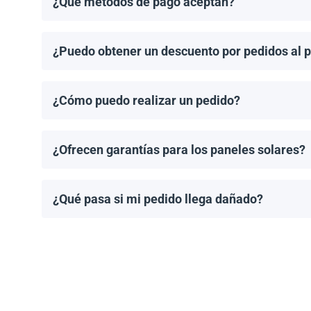
¿Qué métodos de pago aceptan?
Aceptamos transferencias bancarias y Zelle. El pago
¿Puedo obtener un descuento por pedidos al 
¡Sí! Ofrecemos descuentos para pedidos de 1MW o má
¿Cómo puedo realizar un pedido?
Puedes solicitar una cotización directamente a travé
¿Ofrecen garantías para los paneles solares?
Todos los paneles solares vienen con una garantía de
modelo.
¿Qué pasa si mi pedido llega dañado?
Empacamos todos los envíos cuidadosamente, pero si
resolver el problema.