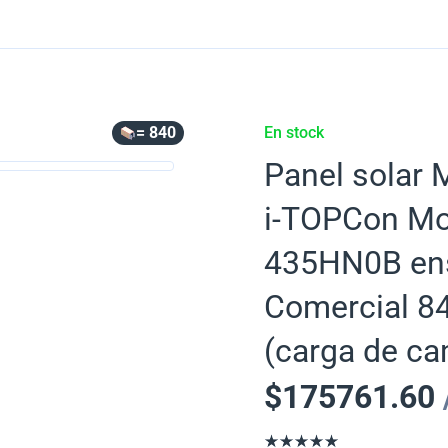
= 840
En stock
Panel solar 
i-TOPCon Mo
435HN0B ens
Comercial 84
(carga de ca
$
175761.60