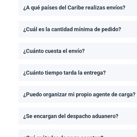
¿A qué países del Caribe realizas envíos?
Realizamos envíos a la mayoría de los países del Ca
Haití.
¿Cuál es la cantidad mínima de pedido?
El pedido mínimo de paneles solares es un palet. El 
¿Cuánto cuesta el envío?
Los costos de envío se calculan de manera individual
¿Cuánto tiempo tarda la entrega?
Los tiempos de entrega dependen del destino y del 
de entrega una vez que se haya realizado tu pedido.
¿Puedo organizar mi propio agente de carga?
¡Sí! Si tienes un agente de carga preferido, podemos
¿Se encargan del despacho aduanero?
No, proporcionamos los documentos de envío necesari
importación aplicable.