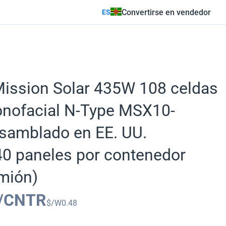
Convertirse en vendedor
ES
Mission Solar 435W 108 celdas
nofacial N-Type MSX10-
amblado en EE. UU.
0 paneles por contenedor
mión)
/CNTR
$/W
0.48