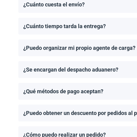
¿Cuánto cuesta el envío?
Los costos de envío se calculan de manera individual
¿Cuánto tiempo tarda la entrega?
Los tiempos de entrega dependen del destino y del 
de entrega una vez que se haya realizado tu pedido.
¿Puedo organizar mi propio agente de carga?
¡Sí! Si tienes un agente de carga preferido, podemos
¿Se encargan del despacho aduanero?
No, proporcionamos los documentos de envío necesari
importación aplicable.
¿Qué métodos de pago aceptan?
Aceptamos transferencias bancarias y Zelle. El pago
¿Puedo obtener un descuento por pedidos al 
¡Sí! Ofrecemos descuentos para pedidos de 1MW o má
¿Cómo puedo realizar un pedido?