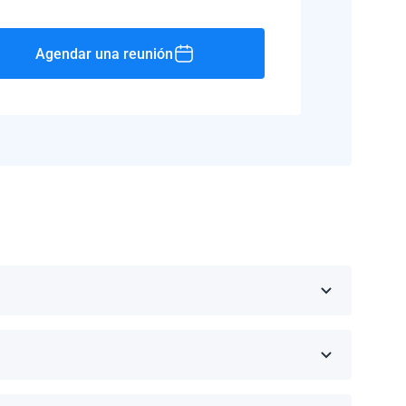
Agendar una reunión
Rico, Jamaica, República Dominicana, Barbados y
 fabricante.