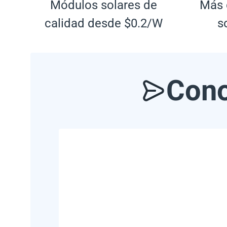
Módulos solares de
Más 
calidad desde $0.2/W
s
Cono