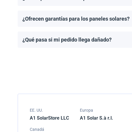
Puedes solicitar una cotización directamente a travé
¿Ofrecen garantías para los paneles solares?
Todos los paneles solares vienen con una garantía de
modelo.
¿Qué pasa si mi pedido llega dañado?
Empacamos todos los envíos cuidadosamente, pero si
resolver el problema.
EE. UU.
Europa
A1 SolarStore LLC
A1 Solar S.à r.l.
Canadá