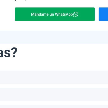
Mándame un WhatsApp
as?
ribe, incluyendo, pero no limitándonos a, las Bahamas, Puerto 
número de paneles por palet depende del modelo específico y del