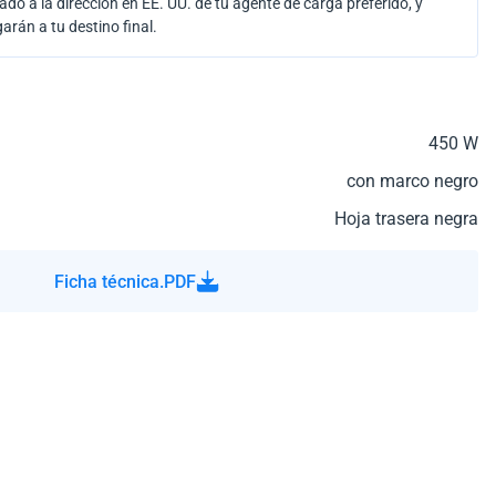
ado a la dirección en EE. UU. de tu agente de carga preferido, y
garán a tu destino final.
450 W
con marco negro
Hoja trasera negra
Ficha técnica.PDF