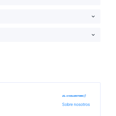
eseas comprar y haz clic en 'Obtener una cotización'.
inos de la garantía dependen de la marca y el
Trabajaremos con la empresa de transporte para
Sobre nosotros