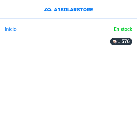
Inicio
En stock
= 576