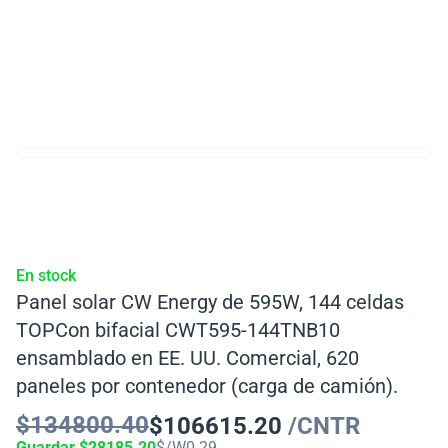
En stock
Panel solar CW Energy de 595W, 144 celdas
TOPCon bifacial CWT595-144TNB10
ensamblado en EE. UU. Comercial, 620
paneles por contenedor (carga de camión).
$
134800.40
$
106615.20
/CNTR
Guardar
$
28185.20
$/W
0.29