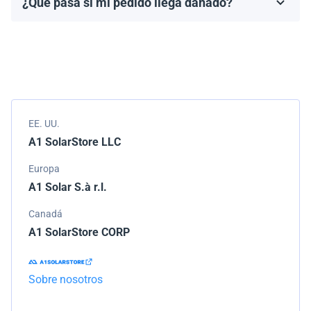
¿Qué pasa si mi pedido llega dañado?
Los términos de la garantía dependen de la marca y el
Empacamos todos los envíos cuidadosamente, pero si
modelo.
tu pedido llega dañado, por favor infórmanos de
inmediato. Trabajaremos con la empresa de
transporte para resolver el problema.
EE. UU.
A1 SolarStore LLC
Europa
A1 Solar S.à r.l.
Canadá
A1 SolarStore CORP
Sobre nosotros