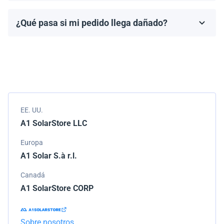
fabricante, que generalmente varía de 10 a 25 años.
¿Qué pasa si mi pedido llega dañado?
Los términos de la garantía dependen de la marca y el
Empacamos todos los envíos cuidadosamente, pero si
modelo.
tu pedido llega dañado, por favor infórmanos de
inmediato. Trabajaremos con la empresa de
transporte para resolver el problema.
EE. UU.
A1 SolarStore LLC
Europa
A1 Solar S.à r.l.
Canadá
A1 SolarStore CORP
Sobre nosotros