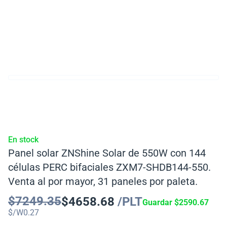
En stock
Panel solar ZNShine Solar de 550W con 144
células PERC bifaciales ZXM7-SHDB144-550.
Venta al por mayor, 31 paneles por paleta.
$
7249.35
$
4658.68
/PLT
Guardar
$
2590.67
$/W
0.27