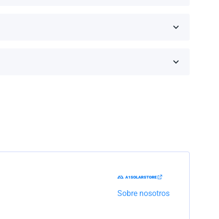
eseas comprar y haz clic en 'Obtener una cotización'.
inos de la garantía dependen de la marca y el
Trabajaremos con la empresa de transporte para
Sobre nosotros