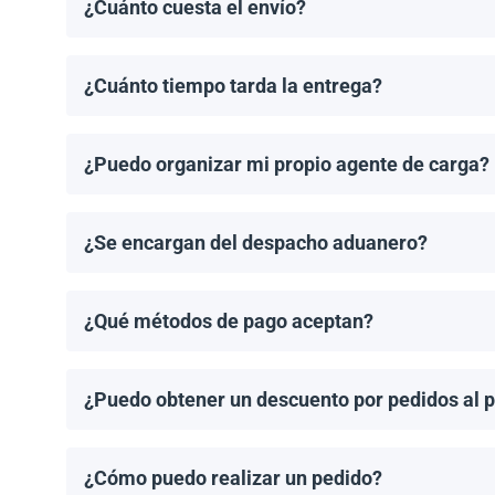
¿Cuánto cuesta el envío?
Los costos de envío se calculan de manera individual
¿Cuánto tiempo tarda la entrega?
Los tiempos de entrega dependen del destino y del 
de entrega una vez que se haya realizado tu pedido.
¿Puedo organizar mi propio agente de carga?
¡Sí! Si tienes un agente de carga preferido, podemos
¿Se encargan del despacho aduanero?
No, proporcionamos los documentos de envío necesari
importación aplicable.
¿Qué métodos de pago aceptan?
Aceptamos transferencias bancarias y Zelle. El pago
¿Puedo obtener un descuento por pedidos al 
¡Sí! Ofrecemos descuentos para pedidos de 1MW o má
¿Cómo puedo realizar un pedido?