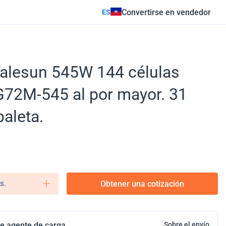
Convertirse en vendedor
ES
Talesun 545W 144 células
G72M-545 al por mayor. 31
paleta.
s.
Obtener una cotización
e agente de carga
Sobre el envío