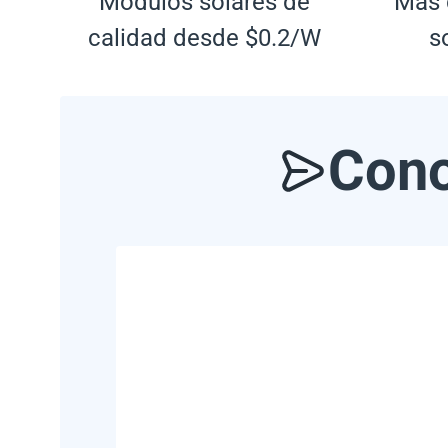
Módulos solares de
Más 
calidad desde $0.2/W
s
Cono