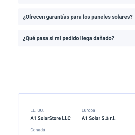
Puedes solicitar una cotización directamente a travé
¿Ofrecen garantías para los paneles solares?
Todos los paneles solares vienen con una garantía de
modelo.
¿Qué pasa si mi pedido llega dañado?
Empacamos todos los envíos cuidadosamente, pero si
resolver el problema.
EE. UU.
Europa
A1 SolarStore LLC
A1 Solar S.à r.l.
Canadá