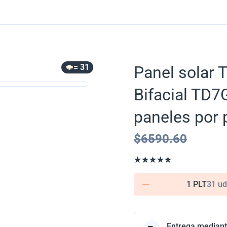
= 31
Panel solar 
Bifacial TD7
paneles por 
$
6590.60
1 PLT
31 ud
Entrega mediant