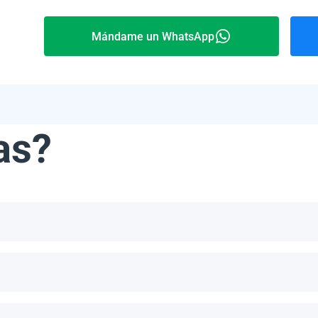
Mándame un WhatsApp
as?
ribe, incluyendo, pero no limitándonos a, las Bahamas, Puerto 
número de paneles por palet depende del modelo específico y del