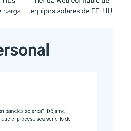
n los
Tienda web confiable de
e carga
equipos solares de EE. UU
ersonal
con paneles solares? ¡Déjame
 que el proceso sea sencillo de