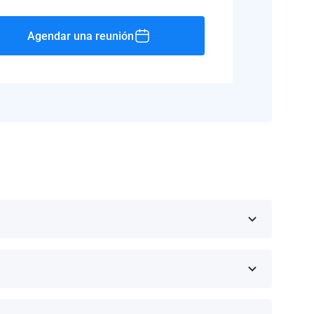
Agendar una reunión
Rico, Jamaica, República Dominicana, Barbados y
 fabricante.