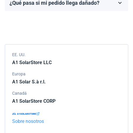
¿Qué pasa si mi pedido llega dañado?
Los términos de la garantía dependen de la marca y el
Empacamos todos los envíos cuidadosamente, pero si
modelo.
tu pedido llega dañado, por favor infórmanos de
inmediato. Trabajaremos con la empresa de
transporte para resolver el problema.
EE. UU.
A1 SolarStore LLC
Europa
A1 Solar S.à r.l.
Canadá
A1 SolarStore CORP
Sobre nosotros