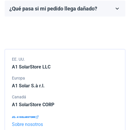
fabricante, que generalmente varía de 10 a 25 años.
¿Qué pasa si mi pedido llega dañado?
Los términos de la garantía dependen de la marca y el
Empacamos todos los envíos cuidadosamente, pero si
modelo.
tu pedido llega dañado, por favor infórmanos de
inmediato. Trabajaremos con la empresa de
transporte para resolver el problema.
EE. UU.
A1 SolarStore LLC
Europa
A1 Solar S.à r.l.
Canadá
A1 SolarStore CORP
Sobre nosotros