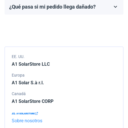
fabricante, que generalmente varía de 10 a 25 años.
¿Qué pasa si mi pedido llega dañado?
Los términos de la garantía dependen de la marca y el
Empacamos todos los envíos cuidadosamente, pero si
modelo.
tu pedido llega dañado, por favor infórmanos de
inmediato. Trabajaremos con la empresa de
transporte para resolver el problema.
EE. UU.
A1 SolarStore LLC
Europa
A1 Solar S.à r.l.
Canadá
A1 SolarStore CORP
Sobre nosotros