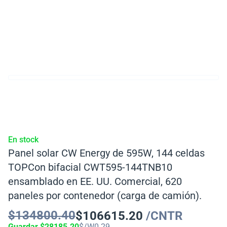
En stock
Panel solar CW Energy de 595W, 144 celdas
TOPCon bifacial CWT595-144TNB10
ensamblado en EE. UU. Comercial, 620
paneles por contenedor (carga de camión).
$
134800.40
$
106615.20
/CNTR
Guardar
$
28185.20
$/W
0.29