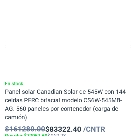
En stock
Panel solar Canadian Solar de 545W con 144
celdas PERC bifacial modelo CS6W-545MB-
AG. 560 paneles por contenedor (carga de
camión).
$
161280.00
$
83322.40
/CNTR
Guardar
$
77957.60
$/W
0.28