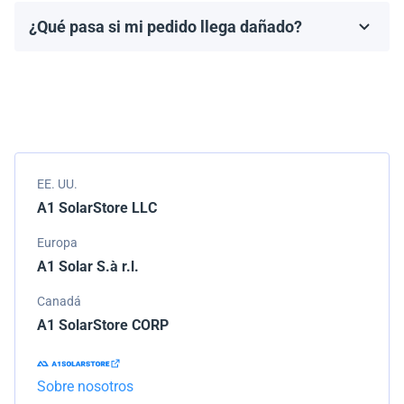
fabricante, que generalmente varía de 10 a 25 años.
¿Qué pasa si mi pedido llega dañado?
Los términos de la garantía dependen de la marca y el
Empacamos todos los envíos cuidadosamente, pero si
modelo.
tu pedido llega dañado, por favor infórmanos de
inmediato. Trabajaremos con la empresa de
transporte para resolver el problema.
EE. UU.
A1 SolarStore LLC
Europa
A1 Solar S.à r.l.
Canadá
A1 SolarStore CORP
Sobre nosotros