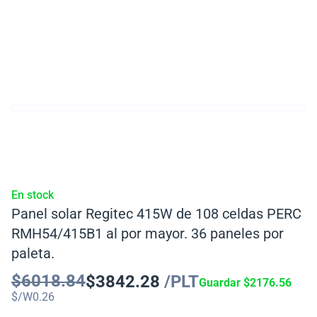
En stock
Panel solar Regitec 415W de 108 celdas PERC
RMH54/415B1 al por mayor. 36 paneles por
paleta.
$
6018.84
$
3842.28
/PLT
Guardar
$
2176.56
$/W
0.26