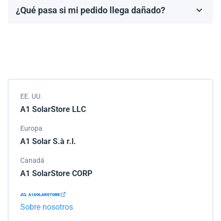
¿Qué pasa si mi pedido llega dañado?
Los términos de la garantía dependen de la marca y el
Empacamos todos los envíos cuidadosamente, pero si
modelo.
tu pedido llega dañado, por favor infórmanos de
inmediato. Trabajaremos con la empresa de
transporte para resolver el problema.
EE. UU.
A1 SolarStore LLC
Europa
A1 Solar S.à r.l.
Canadá
A1 SolarStore CORP
Sobre nosotros