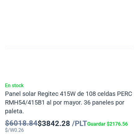
En stock
Panel solar Regitec 415W de 108 celdas PERC
RMH54/415B1 al por mayor. 36 paneles por
paleta.
$
6018.84
$
3842.28
/PLT
Guardar
$
2176.56
$/W
0.26