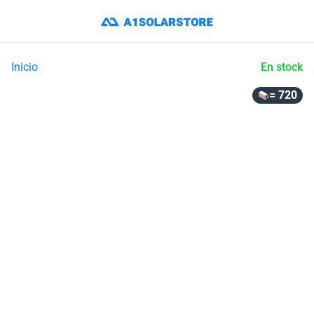
Inicio
En stock
= 720