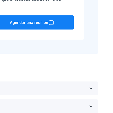
Agendar una reunión
Rico, Jamaica, República Dominicana, Barbados y
 fabricante.