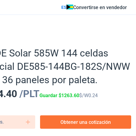
Convertirse en vendedor
ES
DE Solar 585W 144 celdas
acial DE585-144BG-182S/NWW
 36 paneles por paleta.
4.40
/PLT
Guardar
$
1263.60
$/W
0.24
s.
Obtener una cotización