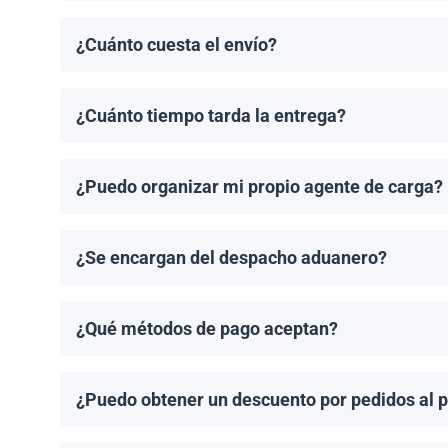
¿Cuánto cuesta el envío?
Los costos de envío se calculan de manera individual
¿Cuánto tiempo tarda la entrega?
Los tiempos de entrega dependen del destino y del 
de entrega una vez que se haya realizado tu pedido.
¿Puedo organizar mi propio agente de carga?
¡Sí! Si tienes un agente de carga preferido, podemos
¿Se encargan del despacho aduanero?
No, proporcionamos los documentos de envío necesari
importación aplicable.
¿Qué métodos de pago aceptan?
Aceptamos transferencias bancarias y Zelle. El pago
¿Puedo obtener un descuento por pedidos al 
¡Sí! Ofrecemos descuentos para pedidos de 1MW o má