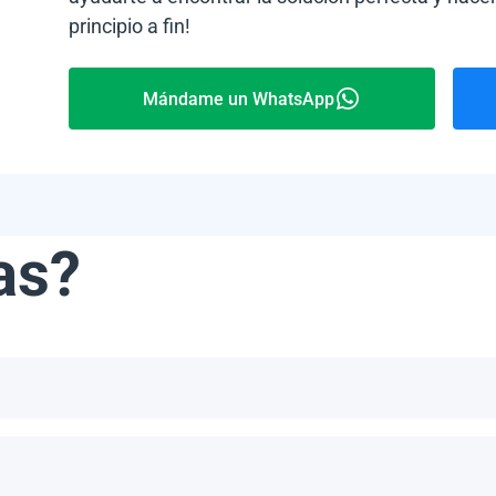
principio a fin!
Mándame un WhatsApp
as?
ribe, incluyendo, pero no limitándonos a, las Bahamas, Puerto 
número de paneles por palet depende del modelo específico y del