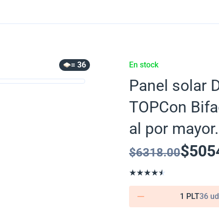
= 36
En stock
Panel solar 
TOPCon Bif
al por mayor.
$
505
$
6318.00
1 PLT
36 ud