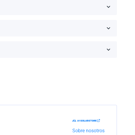
eseas comprar y haz clic en 'Obtener una cotización'.
inos de la garantía dependen de la marca y el
Trabajaremos con la empresa de transporte para
Sobre nosotros