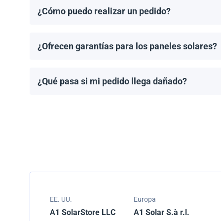
¿Cómo puedo realizar un pedido?
Puedes solicitar una cotización directamente a travé
¿Ofrecen garantías para los paneles solares?
Todos los paneles solares vienen con una garantía de
modelo.
¿Qué pasa si mi pedido llega dañado?
Empacamos todos los envíos cuidadosamente, pero si
resolver el problema.
EE. UU.
Europa
A1 SolarStore LLC
A1 Solar S.à r.l.