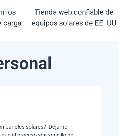
n los
Tienda web confiable de
e carga
equipos solares de EE. UU
ersonal
con paneles solares? ¡Déjame
 que el proceso sea sencillo de