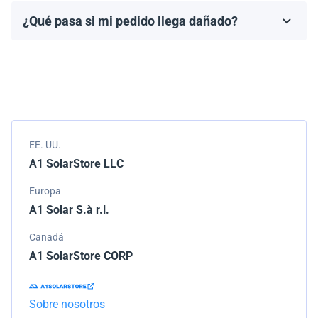
fabricante, que generalmente varía de 10 a 25 años.
¿Qué pasa si mi pedido llega dañado?
Los términos de la garantía dependen de la marca y el
Empacamos todos los envíos cuidadosamente, pero si
modelo.
tu pedido llega dañado, por favor infórmanos de
inmediato. Trabajaremos con la empresa de
transporte para resolver el problema.
EE. UU.
A1 SolarStore LLC
Europa
A1 Solar S.à r.l.
Canadá
A1 SolarStore CORP
Sobre nosotros