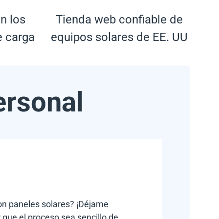
n los
Tienda web confiable de
e carga
equipos solares de EE. UU
ersonal
con paneles solares? ¡Déjame
 que el proceso sea sencillo de