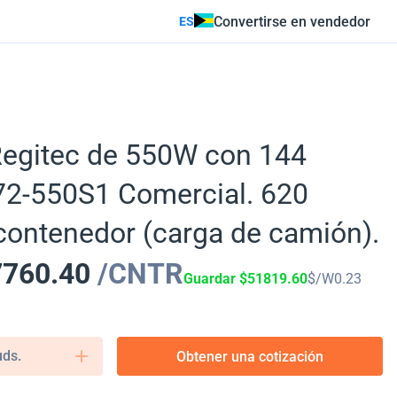
Convertirse en vendedor
ES
Regitec de 550W con 144
2-550S1 Comercial. 620
contenedor (carga de camión).
7760.40
/CNTR
Guardar
$
51819.60
$/W
0.23
uds.
Obtener una cotización