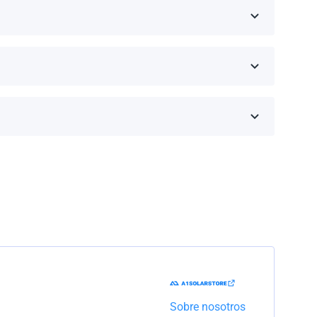
eseas comprar y haz clic en 'Obtener una cotización'.
inos de la garantía dependen de la marca y el
Trabajaremos con la empresa de transporte para
Sobre nosotros