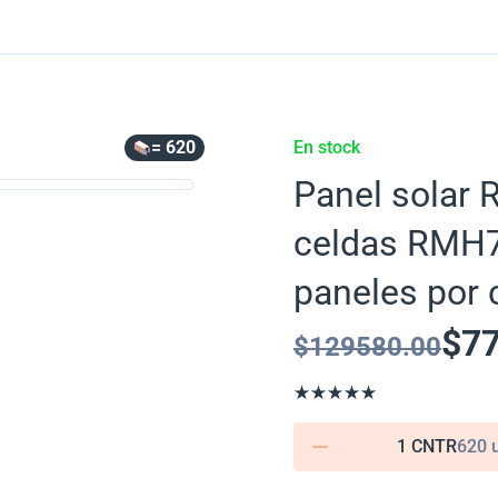
= 620
En stock
Panel solar 
celdas RMH7
paneles por 
$
7
$
129580.00
1 CNTR
620 