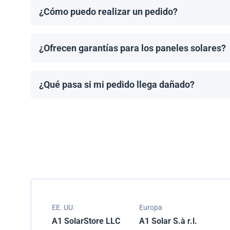
¿Cómo puedo realizar un pedido?
Puedes solicitar una cotización directamente a travé
¿Ofrecen garantías para los paneles solares?
Todos los paneles solares vienen con una garantía de
modelo.
¿Qué pasa si mi pedido llega dañado?
Empacamos todos los envíos cuidadosamente, pero si
resolver el problema.
EE. UU.
Europa
A1 SolarStore LLC
A1 Solar S.à r.l.