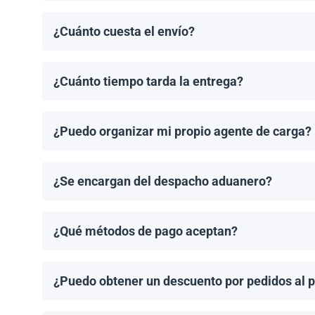
¿Cuánto cuesta el envío?
Los costos de envío se calculan de manera individual
¿Cuánto tiempo tarda la entrega?
Los tiempos de entrega dependen del destino y del 
de entrega una vez que se haya realizado tu pedido.
¿Puedo organizar mi propio agente de carga?
¡Sí! Si tienes un agente de carga preferido, podemos
¿Se encargan del despacho aduanero?
No, proporcionamos los documentos de envío necesari
importación aplicable.
¿Qué métodos de pago aceptan?
Aceptamos transferencias bancarias y Zelle. El pago
¿Puedo obtener un descuento por pedidos al 
¡Sí! Ofrecemos descuentos para pedidos de 1MW o má