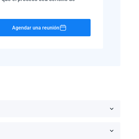
Agendar una reunión
Rico, Jamaica, República Dominicana, Barbados y
 fabricante.