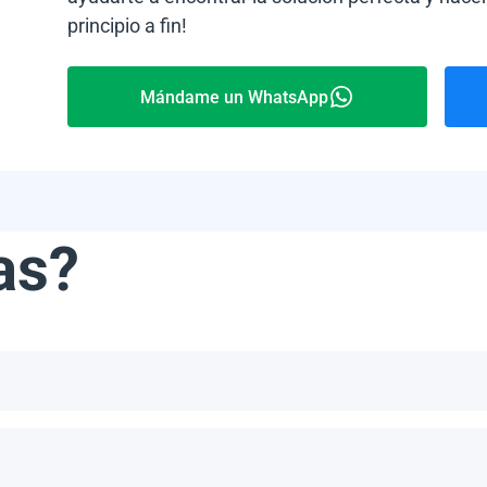
principio a fin!
Mándame un WhatsApp
as?
ribe, incluyendo, pero no limitándonos a, las Bahamas, Puerto 
número de paneles por palet depende del modelo específico y del