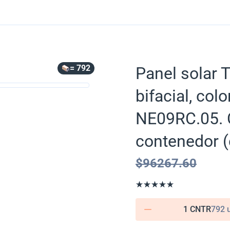
= 792
Panel solar 
bifacial, co
NE09RC.05. C
contenedor (
$
96267.60
1 CNTR
792 