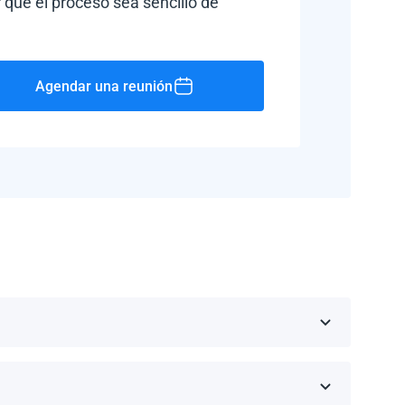
 que el proceso sea sencillo de
Agendar una reunión
Rico, Jamaica, República Dominicana, Barbados y