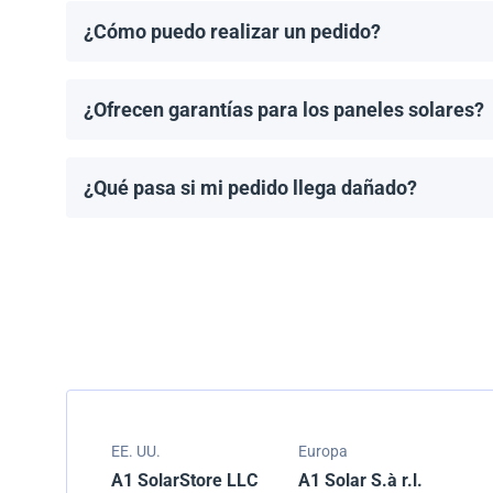
¿Cómo puedo realizar un pedido?
Puedes solicitar una cotización directamente a travé
¿Ofrecen garantías para los paneles solares?
Todos los paneles solares vienen con una garantía de
modelo.
¿Qué pasa si mi pedido llega dañado?
Empacamos todos los envíos cuidadosamente, pero si
resolver el problema.
EE. UU.
Europa
A1 SolarStore LLC
A1 Solar S.à r.l.