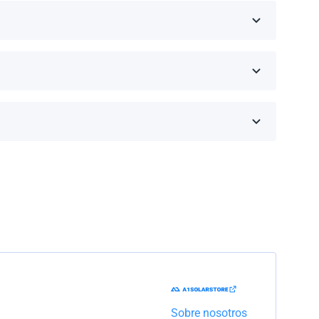
eseas comprar y haz clic en 'Obtener una cotización'.
inos de la garantía dependen de la marca y el
Trabajaremos con la empresa de transporte para
Sobre nosotros