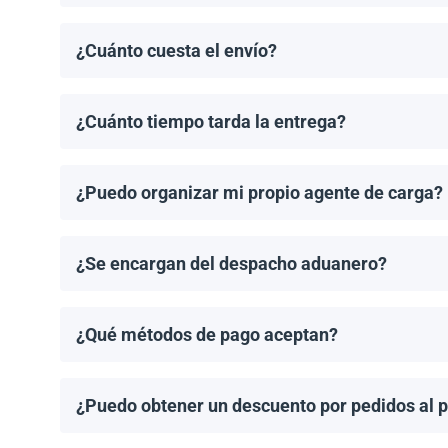
El pedido mínimo de paneles solares es un palet. El 
¿Cuánto cuesta el envío?
Los costos de envío se calculan de manera individual
¿Cuánto tiempo tarda la entrega?
Los tiempos de entrega dependen del destino y del 
de entrega una vez que se haya realizado tu pedido.
¿Puedo organizar mi propio agente de carga?
¡Sí! Si tienes un agente de carga preferido, podemos
¿Se encargan del despacho aduanero?
No, proporcionamos los documentos de envío necesari
importación aplicable.
¿Qué métodos de pago aceptan?
Aceptamos transferencias bancarias y Zelle. El pago
¿Puedo obtener un descuento por pedidos al 
¡Sí! Ofrecemos descuentos para pedidos de 1MW o má