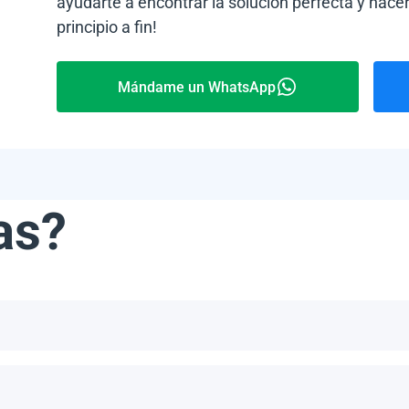
ayudarte a encontrar la solución perfecta y hacer
principio a fin!
Mándame un WhatsApp
as?
ribe, incluyendo, pero no limitándonos a, las Bahamas, Puerto 