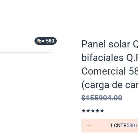
= 580
Panel solar
bifaciales 
Comercial 58
(carga de ca
$
155904.00
1 CNTR
580 