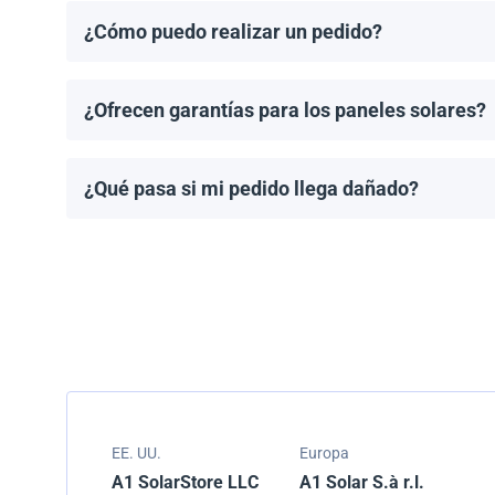
¿Cómo puedo realizar un pedido?
Puedes solicitar una cotización directamente a travé
¿Ofrecen garantías para los paneles solares?
Todos los paneles solares vienen con una garantía de
modelo.
¿Qué pasa si mi pedido llega dañado?
Empacamos todos los envíos cuidadosamente, pero si
resolver el problema.
EE. UU.
Europa
A1 SolarStore LLC
A1 Solar S.à r.l.