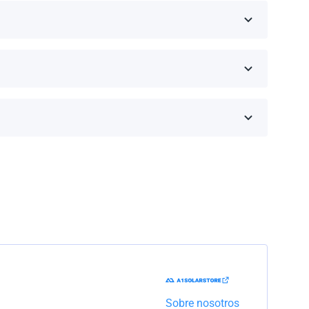
eseas comprar y haz clic en 'Obtener una cotización'.
inos de la garantía dependen de la marca y el
Trabajaremos con la empresa de transporte para
Sobre nosotros