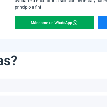
ayudarte a encontrar la solución perfecta y hacer
principio a fin!
Mándame un WhatsApp
as?
ribe, incluyendo, pero no limitándonos a, las Bahamas, Puerto 