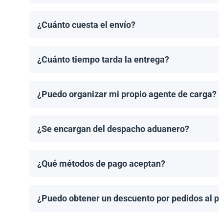
El pedido mínimo de paneles solares es un palet. El 
¿Cuánto cuesta el envío?
Los costos de envío se calculan de manera individual
¿Cuánto tiempo tarda la entrega?
Los tiempos de entrega dependen del destino y del 
de entrega una vez que se haya realizado tu pedido.
¿Puedo organizar mi propio agente de carga?
¡Sí! Si tienes un agente de carga preferido, podemos
¿Se encargan del despacho aduanero?
No, proporcionamos los documentos de envío necesari
importación aplicable.
¿Qué métodos de pago aceptan?
Aceptamos transferencias bancarias y Zelle. El pago
¿Puedo obtener un descuento por pedidos al 
¡Sí! Ofrecemos descuentos para pedidos de 1MW o má