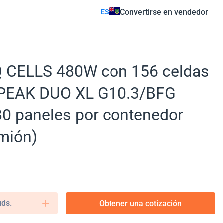
Convertirse en vendedor
ES
 Q CELLS 480W con 156 celdas
Q.PEAK DUO XL G10.3/BFG
0 paneles por contenedor
mión)
uds.
Obtener una cotización