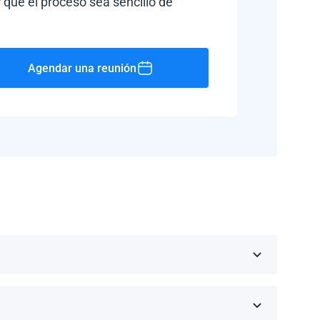
 que el proceso sea sencillo de
Agendar una reunión
Rico, Jamaica, República Dominicana, Barbados y