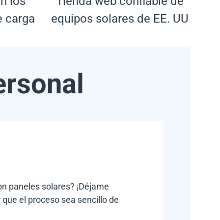
n los
Tienda web confiable de
e carga
equipos solares de EE. UU
ersonal
con paneles solares? ¡Déjame
 que el proceso sea sencillo de