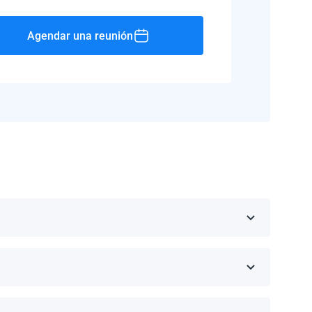
Agendar una reunión
Rico, Jamaica, República Dominicana, Barbados y
 fabricante.