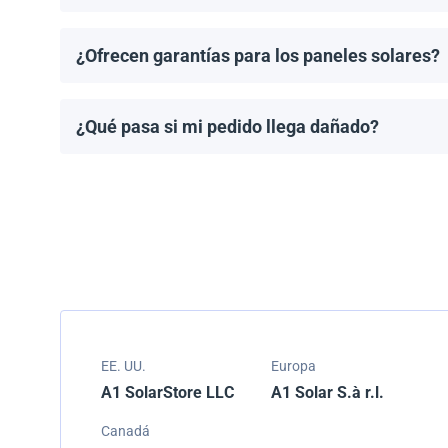
Puedes solicitar una cotización directamente a travé
¿Ofrecen garantías para los paneles solares?
Todos los paneles solares vienen con una garantía de
modelo.
¿Qué pasa si mi pedido llega dañado?
Empacamos todos los envíos cuidadosamente, pero si
resolver el problema.
EE. UU.
Europa
A1 SolarStore LLC
A1 Solar S.à r.l.
Canadá