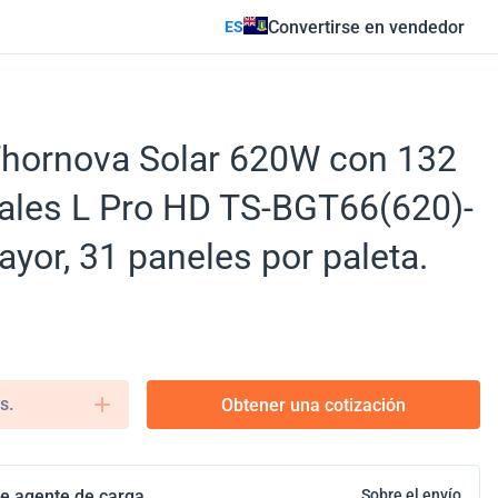
Convertirse en vendedor
ES
Thornova Solar 620W con 132
iales L Pro HD TS-BGT66(620)-
ayor, 31 paneles por paleta.
s.
Obtener una cotización
e agente de carga
Sobre el envío