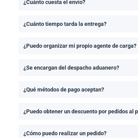
¿Cuánto cuesta el envío?
Los costos de envío se calculan de manera individual
¿Cuánto tiempo tarda la entrega?
Los tiempos de entrega dependen del destino y del 
de entrega una vez que se haya realizado tu pedido.
¿Puedo organizar mi propio agente de carga?
¡Sí! Si tienes un agente de carga preferido, podemos
¿Se encargan del despacho aduanero?
No, proporcionamos los documentos de envío necesari
importación aplicable.
¿Qué métodos de pago aceptan?
Aceptamos transferencias bancarias y Zelle. El pago
¿Puedo obtener un descuento por pedidos al 
¡Sí! Ofrecemos descuentos para pedidos de 1MW o má
¿Cómo puedo realizar un pedido?