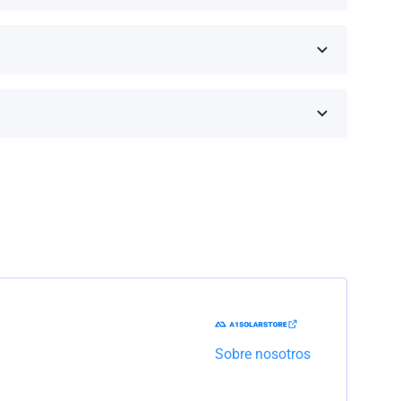
eseas comprar y haz clic en 'Obtener una cotización'.
inos de la garantía dependen de la marca y el
Trabajaremos con la empresa de transporte para
Sobre nosotros