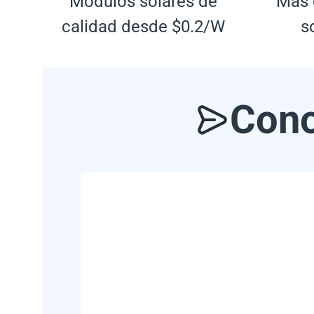
Módulos solares de
Más 
calidad desde $0.2/W
s
Cono