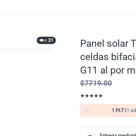
= 31
Panel solar 
celdas bifac
G11 al por m
$
7719.00
1 PLT
31 ud
Entrega mediant