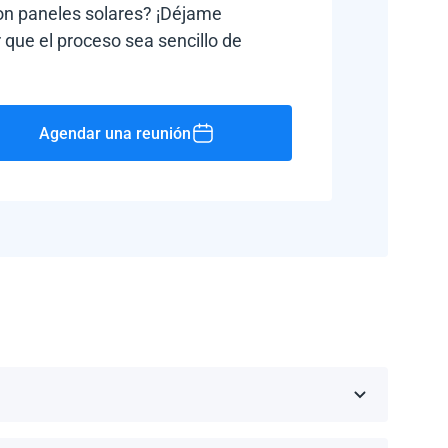
con paneles solares? ¡Déjame
 que el proceso sea sencillo de
Agendar una reunión
Rico, Jamaica, República Dominicana, Barbados y