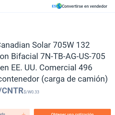
Convertirse en vendedor
ES
Canadian Solar 705W 132
on Bifacial 7N-TB-AG-US-705
en EE. UU. Comercial 496
contenedor (carga de camión)
/CNTR
$/W
0.33
uds.
Obtener una cotización