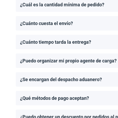
¿Cuál es la cantidad mínima de pedido?
El pedido mínimo de paneles solares es un palet. El 
¿Cuánto cuesta el envío?
Los costos de envío se calculan de manera individual
¿Cuánto tiempo tarda la entrega?
Los tiempos de entrega dependen del destino y del 
de entrega una vez que se haya realizado tu pedido.
¿Puedo organizar mi propio agente de carga?
¡Sí! Si tienes un agente de carga preferido, podemos
¿Se encargan del despacho aduanero?
No, proporcionamos los documentos de envío necesari
importación aplicable.
¿Qué métodos de pago aceptan?
Aceptamos transferencias bancarias y Zelle. El pago
¿Puedo obtener un descuento por pedidos al 