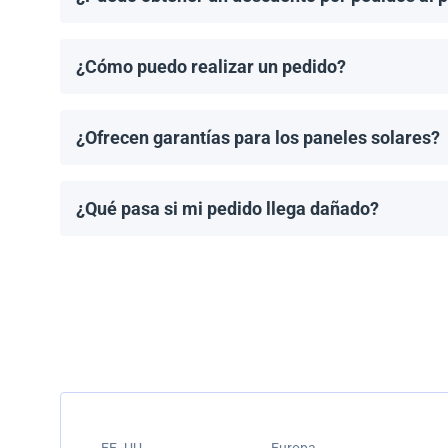
¡Sí! Ofrecemos descuentos para pedidos de 1MW o má
¿Cómo puedo realizar un pedido?
Puedes solicitar una cotización directamente a travé
¿Ofrecen garantías para los paneles solares?
Todos los paneles solares vienen con una garantía de
modelo.
¿Qué pasa si mi pedido llega dañado?
Empacamos todos los envíos cuidadosamente, pero si
resolver el problema.