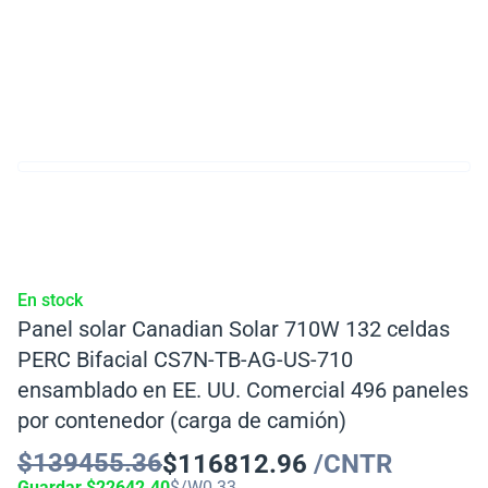
En stock
Panel solar Canadian Solar 710W 132 celdas
PERC Bifacial CS7N-TB-AG-US-710
ensamblado en EE. UU. Comercial 496 paneles
por contenedor (carga de camión)
$
139455.36
$
116812.96
/CNTR
Guardar
$
22642.40
$/W
0.33