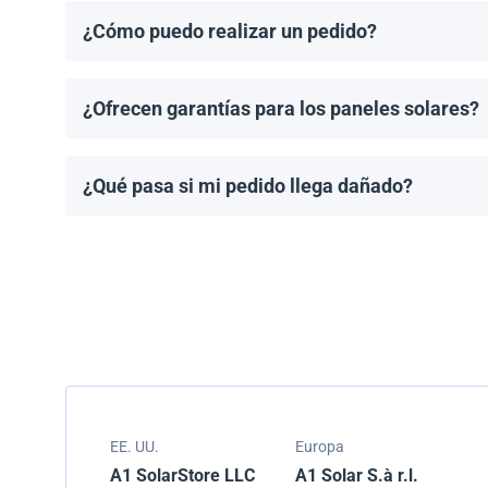
¿Cómo puedo realizar un pedido?
Puedes solicitar una cotización directamente a travé
¿Ofrecen garantías para los paneles solares?
Todos los paneles solares vienen con una garantía de
modelo.
¿Qué pasa si mi pedido llega dañado?
Empacamos todos los envíos cuidadosamente, pero si
resolver el problema.
EE. UU.
Europa
A1 SolarStore LLC
A1 Solar S.à r.l.