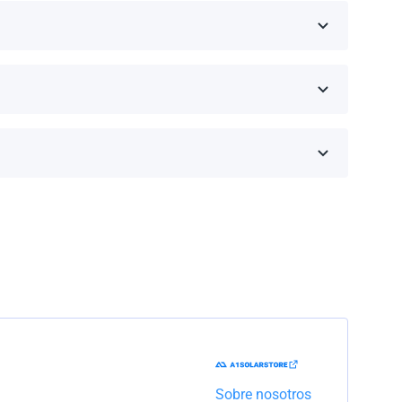
eseas comprar y haz clic en 'Obtener una cotización'.
inos de la garantía dependen de la marca y el
Trabajaremos con la empresa de transporte para
Sobre nosotros