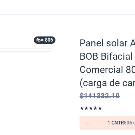
= 806
Panel solar 
BOB Bifacia
Comercial 80
(carga de ca
$
141332.10
1 CNTR
806 