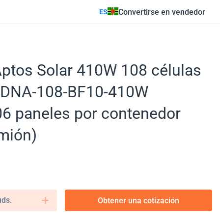
Convertirse en vendedor
ES
Aptos Solar 410W 108 células
l DNA-108-BF10-410W
6 paneles por contenedor
mión)
uds.
Obtener una cotización