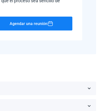
 que el proceso sea sencillo de
Agendar una reunión
Rico, Jamaica, República Dominicana, Barbados y