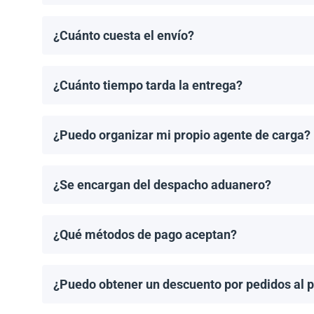
El pedido mínimo de paneles solares es un palet. El 
¿Cuánto cuesta el envío?
Los costos de envío se calculan de manera individual
¿Cuánto tiempo tarda la entrega?
Los tiempos de entrega dependen del destino y del 
de entrega una vez que se haya realizado tu pedido.
¿Puedo organizar mi propio agente de carga?
¡Sí! Si tienes un agente de carga preferido, podemos
¿Se encargan del despacho aduanero?
No, proporcionamos los documentos de envío necesari
importación aplicable.
¿Qué métodos de pago aceptan?
Aceptamos transferencias bancarias y Zelle. El pago
¿Puedo obtener un descuento por pedidos al 
¡Sí! Ofrecemos descuentos para pedidos de 1MW o má