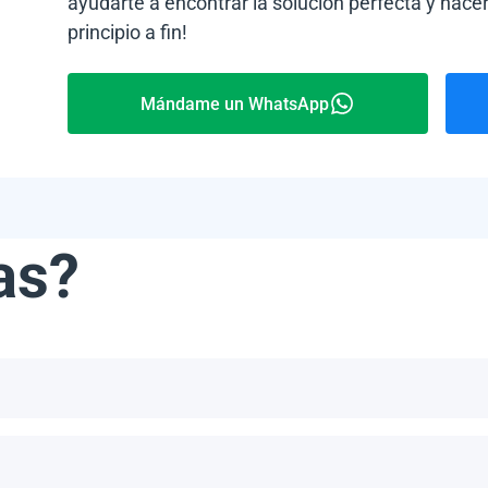
ayudarte a encontrar la solución perfecta y hacer
principio a fin!
Mándame un WhatsApp
as?
ribe, incluyendo, pero no limitándonos a, las Bahamas, Puerto 