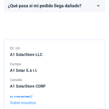
fabricante, que generalmente varía de 10 a 25 años.
¿Qué pasa si mi pedido llega dañado?
Los términos de la garantía dependen de la marca y el
Empacamos todos los envíos cuidadosamente, pero si
modelo.
tu pedido llega dañado, por favor infórmanos de
inmediato. Trabajaremos con la empresa de
transporte para resolver el problema.
EE. UU.
A1 SolarStore LLC
Europa
A1 Solar S.à r.l.
Canadá
A1 SolarStore CORP
Sobre nosotros