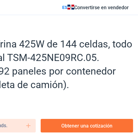
Convertirse en vendedor
ES
Trina 425W de 144 celdas, todo
ial TSM-425NE09RC.05.
92 paneles por contenedor
eta de camión).
uds.
Obtener una cotización