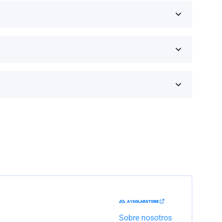
eseas comprar y haz clic en 'Obtener una cotización'.
inos de la garantía dependen de la marca y el
Trabajaremos con la empresa de transporte para
Sobre nosotros