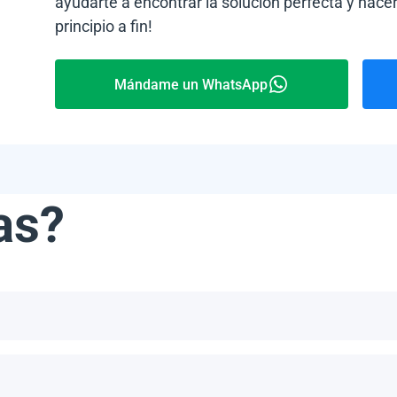
ayudarte a encontrar la solución perfecta y hacer
principio a fin!
Mándame un WhatsApp
as?
ribe, incluyendo, pero no limitándonos a, las Bahamas, Puerto 