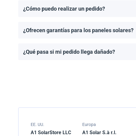
¿Cómo puedo realizar un pedido?
Puedes solicitar una cotización directamente a travé
¿Ofrecen garantías para los paneles solares?
Todos los paneles solares vienen con una garantía de
modelo.
¿Qué pasa si mi pedido llega dañado?
Empacamos todos los envíos cuidadosamente, pero si
resolver el problema.
EE. UU.
Europa
A1 SolarStore LLC
A1 Solar S.à r.l.