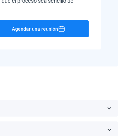
 que el proceso sea sencillo de
Agendar una reunión
Rico, Jamaica, República Dominicana, Barbados y