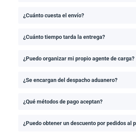
El pedido mínimo de paneles solares es un palet. El 
¿Cuánto cuesta el envío?
Los costos de envío se calculan de manera individual
¿Cuánto tiempo tarda la entrega?
Los tiempos de entrega dependen del destino y del 
de entrega una vez que se haya realizado tu pedido.
¿Puedo organizar mi propio agente de carga?
¡Sí! Si tienes un agente de carga preferido, podemos
¿Se encargan del despacho aduanero?
No, proporcionamos los documentos de envío necesari
importación aplicable.
¿Qué métodos de pago aceptan?
Aceptamos transferencias bancarias y Zelle. El pago
¿Puedo obtener un descuento por pedidos al 
¡Sí! Ofrecemos descuentos para pedidos de 1MW o má