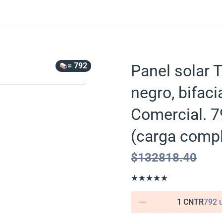
= 792
Panel solar 
negro, bifac
Comercial. 7
(carga compl
$
132818.40
1 CNTR
792 