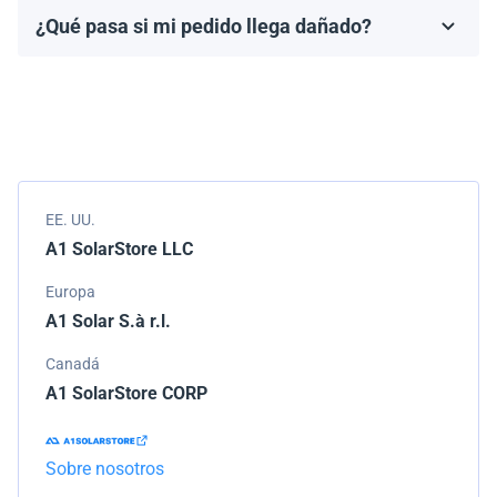
fabricante, que generalmente varía de 10 a 25 años.
¿Qué pasa si mi pedido llega dañado?
Los términos de la garantía dependen de la marca y el
Empacamos todos los envíos cuidadosamente, pero si
modelo.
tu pedido llega dañado, por favor infórmanos de
inmediato. Trabajaremos con la empresa de
transporte para resolver el problema.
EE. UU.
A1 SolarStore LLC
Europa
A1 Solar S.à r.l.
Canadá
A1 SolarStore CORP
Sobre nosotros