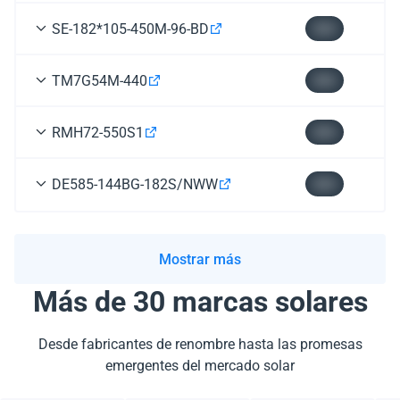
SE-182*105-450M-96-BD
$00
TM7G54M-440
$00
RMH72-550S1
$00
DE585-144BG-182S/NWW
$00
Mostrar más
Más de 30 marcas solares
Desde fabricantes de renombre hasta las promesas
emergentes del mercado solar