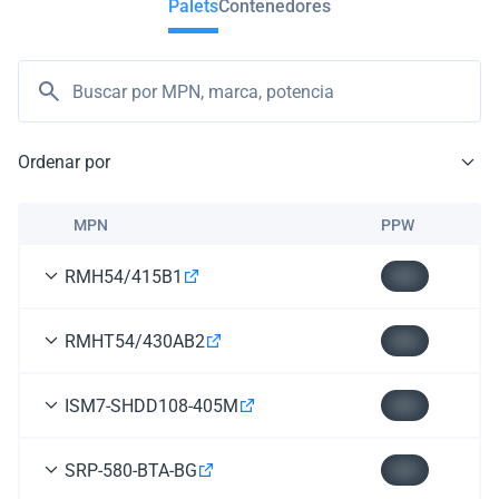
Palets
Contenedores
Ordenar por
MPN
PPW
RMH54/415B1
$00
RMHT54/430AB2
$00
ISM7-SHDD108-405M
$00
SRP-580-BTA-BG
$00