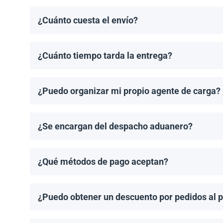
¿Cuánto cuesta el envío?
Los costos de envío se calculan de manera individual
¿Cuánto tiempo tarda la entrega?
Los tiempos de entrega dependen del destino y del 
de entrega una vez que se haya realizado tu pedido.
¿Puedo organizar mi propio agente de carga?
¡Sí! Si tienes un agente de carga preferido, podemos
¿Se encargan del despacho aduanero?
No, proporcionamos los documentos de envío necesari
importación aplicable.
¿Qué métodos de pago aceptan?
Aceptamos transferencias bancarias y Zelle. El pago
¿Puedo obtener un descuento por pedidos al 
¡Sí! Ofrecemos descuentos para pedidos de 1MW o má