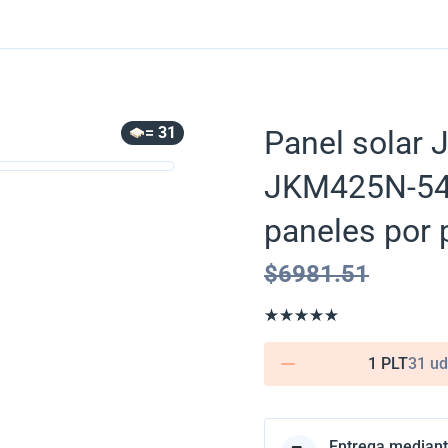
= 31
Panel solar 
JKM425N-54H
paneles por 
$
6981.51
1 PLT
31 ud
Entrega mediant