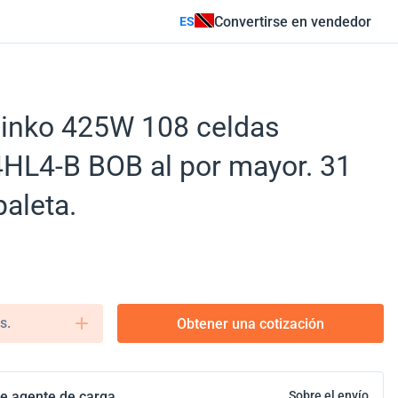
Convertirse en vendedor
ES
Jinko 425W 108 celdas
L4-B BOB al por mayor. 31
paleta.
s.
Obtener una cotización
e agente de carga
Sobre el envío