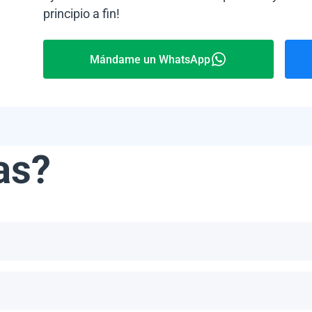
principio a fin!
Mándame un WhatsApp
as?
ribe, incluyendo, pero no limitándonos a, las Bahamas, Puerto 
número de paneles por palet depende del modelo específico y del