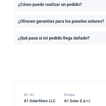
¿Cómo puedo realizar un pedido?
Puedes solicitar una cotización directamente a travé
¿Ofrecen garantías para los paneles solares?
Todos los paneles solares vienen con una garantía de
modelo.
¿Qué pasa si mi pedido llega dañado?
Empacamos todos los envíos cuidadosamente, pero si
resolver el problema.
EE. UU.
Europa
A1 SolarStore LLC
A1 Solar S.à r.l.