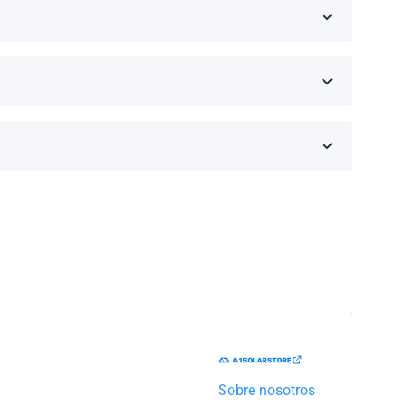
eseas comprar y haz clic en 'Obtener una cotización'.
inos de la garantía dependen de la marca y el
Trabajaremos con la empresa de transporte para
Sobre nosotros