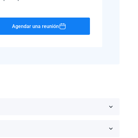
Agendar una reunión
Rico, Jamaica, República Dominicana, Barbados y
 fabricante.