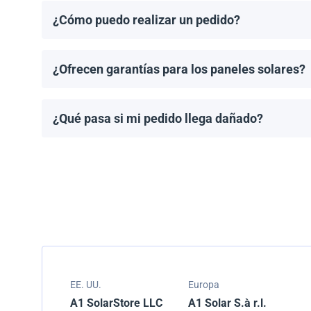
¿Cómo puedo realizar un pedido?
Puedes solicitar una cotización directamente a travé
¿Ofrecen garantías para los paneles solares?
Todos los paneles solares vienen con una garantía de
modelo.
¿Qué pasa si mi pedido llega dañado?
Empacamos todos los envíos cuidadosamente, pero si
resolver el problema.
EE. UU.
Europa
A1 SolarStore LLC
A1 Solar S.à r.l.