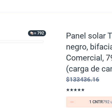
= 792
Panel solar 
negro, bifac
Comercial, 7
(carga de ca
$
133436.16
1 CNTR
792 