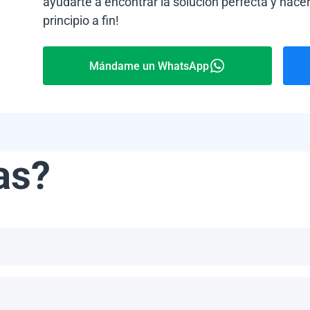
ayudarte a encontrar la solución perfecta y hacer
principio a fin!
Mándame un WhatsApp
as?
ribe, incluyendo, pero no limitándonos a, las Bahamas, Puerto 