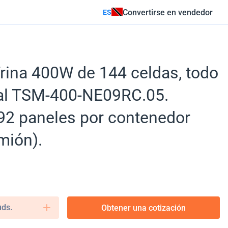
Convertirse en vendedor
ES
Trina 400W de 144 celdas, todo
ial TSM-400-NE09RC.05.
92 paneles por contenedor
mión).
uds.
Obtener una cotización