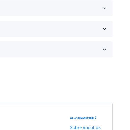
eseas comprar y haz clic en 'Obtener una cotización'.
inos de la garantía dependen de la marca y el
Trabajaremos con la empresa de transporte para
Sobre nosotros