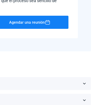
 que el proceso sea sencillo de
Agendar una reunión
Rico, Jamaica, República Dominicana, Barbados y