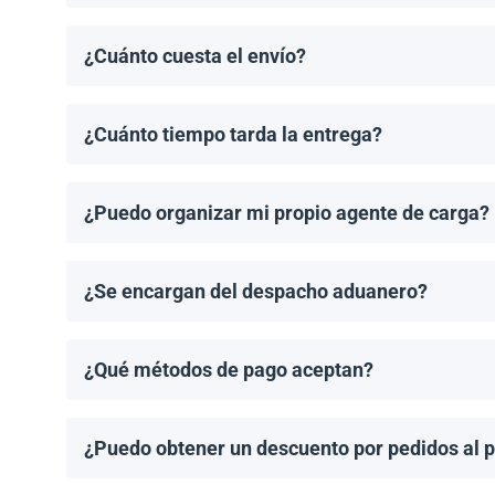
El pedido mínimo de paneles solares es un palet. El 
¿Cuánto cuesta el envío?
Los costos de envío se calculan de manera individual
¿Cuánto tiempo tarda la entrega?
Los tiempos de entrega dependen del destino y del 
de entrega una vez que se haya realizado tu pedido.
¿Puedo organizar mi propio agente de carga?
¡Sí! Si tienes un agente de carga preferido, podemos
¿Se encargan del despacho aduanero?
No, proporcionamos los documentos de envío necesari
importación aplicable.
¿Qué métodos de pago aceptan?
Aceptamos transferencias bancarias y Zelle. El pago
¿Puedo obtener un descuento por pedidos al 
¡Sí! Ofrecemos descuentos para pedidos de 1MW o má