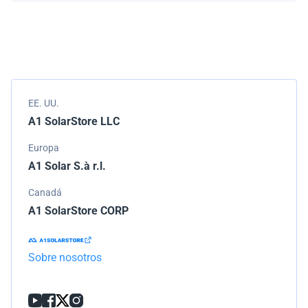
Empacamos todos los envíos cuidadosamente, pero si
modelo.
tu pedido llega dañado, por favor infórmanos de
inmediato. Trabajaremos con la empresa de
transporte para resolver el problema.
EE. UU.
A1 SolarStore LLC
Europa
A1 Solar S.à r.l.
Canadá
A1 SolarStore CORP
Sobre nosotros