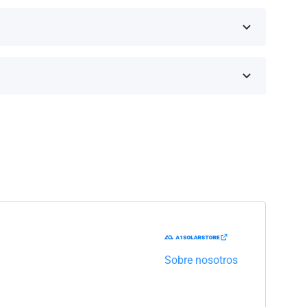
inos de la garantía dependen de la marca y el
Trabajaremos con la empresa de transporte para
Sobre nosotros