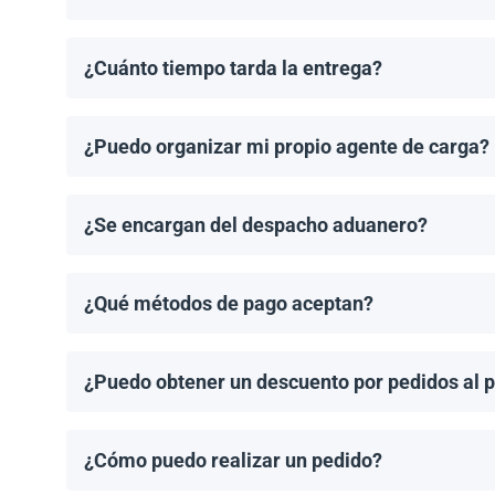
Los costos de envío se calculan de manera individual
¿Cuánto tiempo tarda la entrega?
Los tiempos de entrega dependen del destino y del 
de entrega una vez que se haya realizado tu pedido.
¿Puedo organizar mi propio agente de carga?
¡Sí! Si tienes un agente de carga preferido, podemos
¿Se encargan del despacho aduanero?
No, proporcionamos los documentos de envío necesari
importación aplicable.
¿Qué métodos de pago aceptan?
Aceptamos transferencias bancarias y Zelle. El pago
¿Puedo obtener un descuento por pedidos al 
¡Sí! Ofrecemos descuentos para pedidos de 1MW o má
¿Cómo puedo realizar un pedido?
Puedes solicitar una cotización directamente a travé