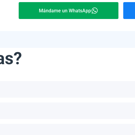
Mándame un WhatsApp
as?
ribe, incluyendo, pero no limitándonos a, las Bahamas, Puerto 
número de paneles por palet depende del modelo específico y del