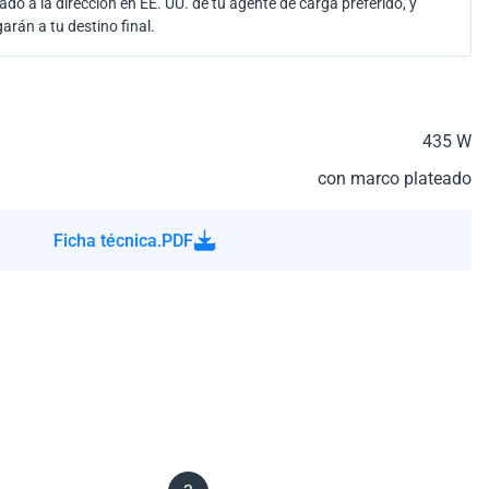
ado a la dirección en EE. UU. de tu agente de carga preferido, y
garán a tu destino final.
435 W
con marco plateado
Ficha técnica.PDF