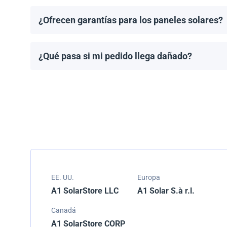
¿Ofrecen garantías para los paneles solares?
Todos los paneles solares vienen con una garantía de
modelo.
¿Qué pasa si mi pedido llega dañado?
Empacamos todos los envíos cuidadosamente, pero si
resolver el problema.
EE. UU.
Europa
A1 SolarStore LLC
A1 Solar S.à r.l.
Canadá
A1 SolarStore CORP