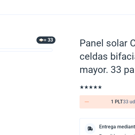
= 33
Panel solar 
celdas bifac
mayor. 33 pa
1 PLT
33 ud
Entrega mediant