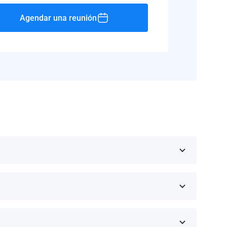
Agendar una reunión
Rico, Jamaica, República Dominicana, Barbados y
 fabricante.