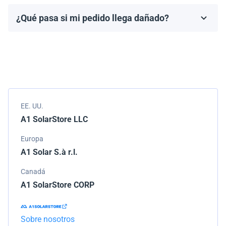
fabricante, que generalmente varía de 10 a 25 años.
¿Qué pasa si mi pedido llega dañado?
Los términos de la garantía dependen de la marca y el
Empacamos todos los envíos cuidadosamente, pero si
modelo.
tu pedido llega dañado, por favor infórmanos de
inmediato. Trabajaremos con la empresa de
transporte para resolver el problema.
EE. UU.
A1 SolarStore LLC
Europa
A1 Solar S.à r.l.
Canadá
A1 SolarStore CORP
Sobre nosotros