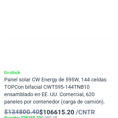
En stock
Panel solar CW Energy de 595W, 144 celdas
TOPCon bifacial CWT595-144TNB10
ensamblado en EE. UU. Comercial, 620
paneles por contenedor (carga de camión).
$
134800.40
$
106615.20
/CNTR
Guardar
$
28185.20
$/W
0.29